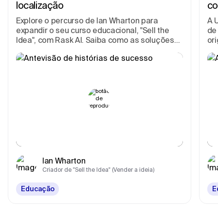
localização
co
Explore o percurso de Ian Wharton para
A 
expandir o seu curso educacional, "Sell the
de
Idea", com Rask AI. Saiba como as soluções
or
de localização e dobragem proporcionam
te
acessibilidade e capacitam os criativos e os
en
empresários.
Ian Wharton
Criador de "Sell the Idea" (Vender a ideia)
Educação
E