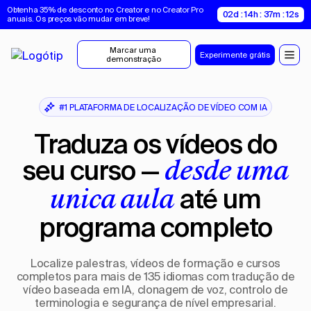
Obtenha 35% de desconto no Creator e no Creator Pro 
02d : 14h : 37m : 11s
anuais. Os preços vão mudar em breve!
Marcar uma 
Experimente grátis
demonstração
#1 PLATAFORMA DE LOCALIZAÇÃO DE VÍDEO COM IA
Traduza os vídeos do
seu curso —
desde uma
até um
única aula
programa completo
Localize palestras, vídeos de formação e cursos
completos para mais de 135 idiomas com tradução de
vídeo baseada em IA, clonagem de voz, controlo de
terminologia e segurança de nível empresarial.