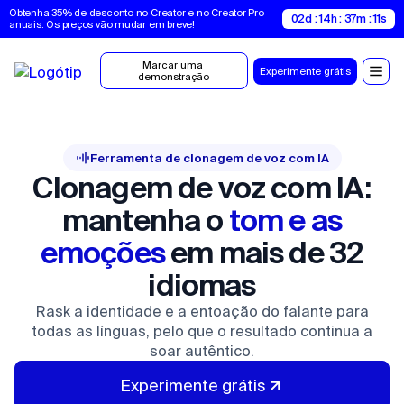
Obtenha 35% de desconto no Creator e no Creator Pro 
02d : 14h : 37m : 10s
anuais. Os preços vão mudar em breve!
Marcar uma 
Experimente grátis
demonstração
Ferramenta de clonagem de voz com IA
Clonagem de voz com IA:
mantenha o
tom e as
emoções
em mais de 32
idiomas
Rask a identidade e a entoação do falante para
todas as línguas, pelo que o resultado continua a
soar autêntico.
Experimente grátis