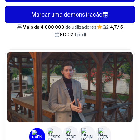
Marcar uma demonstração
Mais de 4 000 000
de utilizadores
G2
4,7 / 5
SOC 2
Tipo II
EN
SEX
DE
SIM
ES