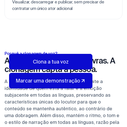
Visualizar, descarregar e publicar, sem precisar de
contratar um único ator adicional
Porquê a clonagem de voz?
A tradução capta as palavras. A
Clona a tua voz
clonagem capta a pessoa.
Marcar uma demonstração
A tecnologia de clonagem de voz transmite a
identidade de quem está a falar e a emoção
subjacente em todas as línguas, preservando as
características únicas do locutor para que o
conteúdo se mantenha autêntico, ao contrário de
uma dobragem. Além disso, mantém o ritmo, o tom e
o estilo de narração em todas as línguas, razão pela