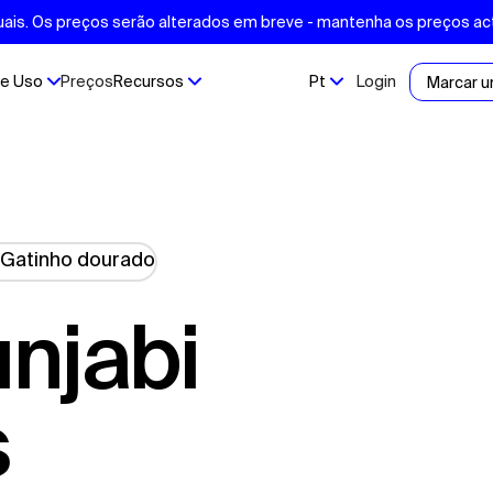
ais. Os preços serão alterados em breve - mantenha os preços ac
e Uso
Preços
Recursos
Pt
Login
Marcar 
s