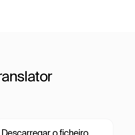
ranslator
Descarregar o ficheiro