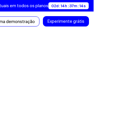
tuais em todos os planos
02d : 14h : 37m : 13s
Experimente grátis
uma demonstração