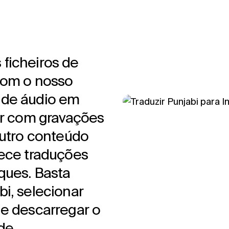
ficheiros de
com o nosso
 de áudio em
har com gravações
outro conteúdo
nece traduções
ques. Basta
i, selecionar
 e descarregar o
de.