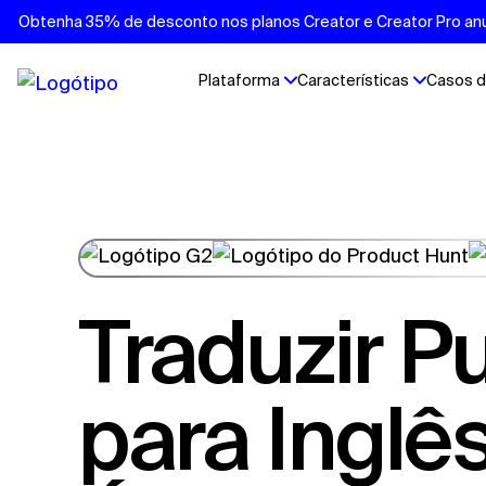
Obtenha 35% de desconto nos planos Creator e Creator Pro anu
Plataforma
Características
Casos d
Traduzir Punjabi
para Inglê