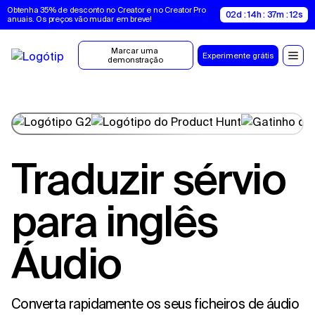
Obtenha 35% de desconto no Creator e no Creator Pro 
02d : 14h : 37m : 11s
anuais. Os preços vão mudar em breve!
Marcar uma 
Experimente grátis
demonstração
Traduzir sérvio
para inglês
Áudio
Converta rapidamente os seus ficheiros de áudio