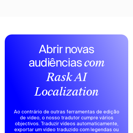
Abrir novas
audiências
com
Rask AI
Localization
Ao contrário de outras ferramentas de edição
de vídeo, o nosso tradutor cumpre vários
objectivos. Traduzir vídeos automaticamente,
exportar um vídeo traduzido com legendas ou