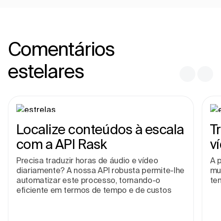
Comentários
estelares
Localize conteúdos à escala
T
com a API Rask
v
Precisa traduzir horas de áudio e vídeo
A p
diariamente? A nossa API robusta permite-lhe
mu
automatizar este processo, tornando-o
te
eficiente em termos de tempo e de custos