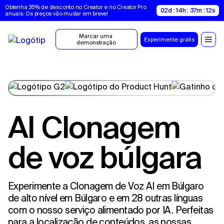
Obtenha 35% de desconto no Creator e no Creator Pro 
02d : 14h : 37m : 11s
anuais. Os preços vão mudar em breve!
Marcar uma 
Experimente grátis
demonstração
AI Clonagem
de voz búlgara
Experimente a Clonagem de Voz AI em Búlgaro
de alto nível em Búlgaro e em 28 outras línguas
com o nosso serviço alimentado por IA. Perfeitas
para a localização de conteúdos, as nossas