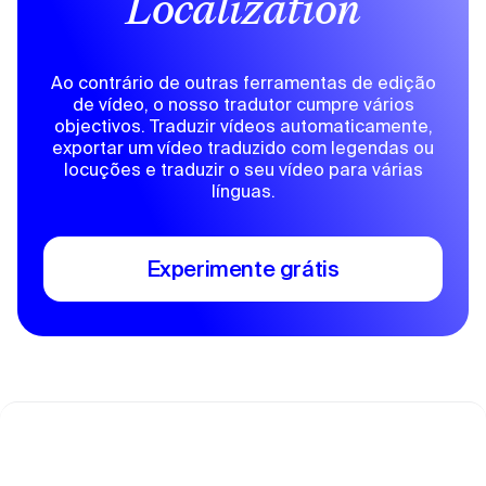
Localization
Ao contrário de outras ferramentas de edição
de vídeo, o nosso tradutor cumpre vários
objectivos. Traduzir vídeos automaticamente,
exportar um vídeo traduzido com legendas ou
locuções e traduzir o seu vídeo para várias
línguas.
Experimente grátis