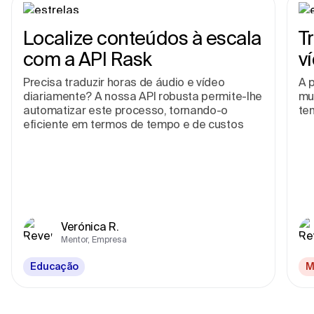
Localize conteúdos à escala
T
com a API Rask
v
Precisa traduzir horas de áudio e vídeo
A p
diariamente? A nossa API robusta permite-lhe
mu
automatizar este processo, tornando-o
te
eficiente em termos de tempo e de custos
Verónica R.
Mentor, Empresa
Educação
M