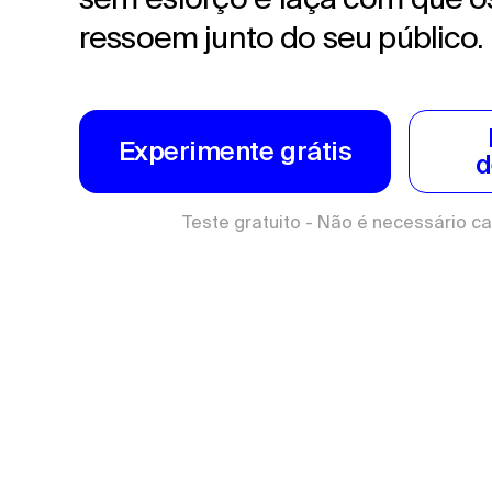
ressoem junto do seu público.
Experimente grátis
d
Teste gratuito - Não é necessário ca