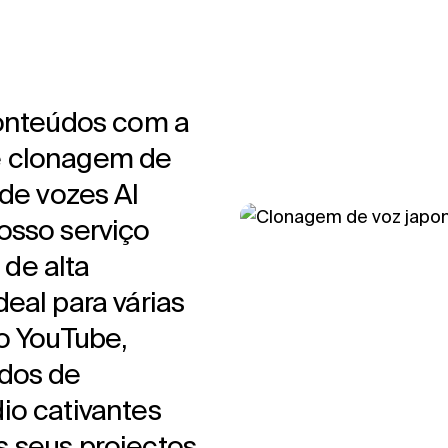
conteúdos com a
e clonagem de
 de vozes AI
osso serviço
de alta
eal para várias
do YouTube,
údos de
io cativantes
s seus projectos