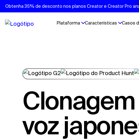
Obtenha 35% de desconto nos planos Creator e Creator Pro anu
Plataforma
Características
Casos d
Clonagem de
voz japon