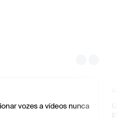
cionar vozes a vídeos nunca
U
p