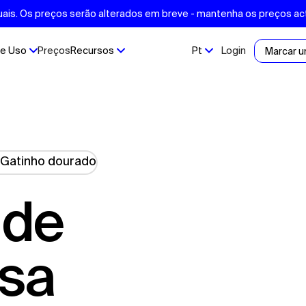
ais. Os preços serão alterados em breve - mantenha os preços ac
e Uso
Preços
Recursos
Pt
Login
Marcar 
esa