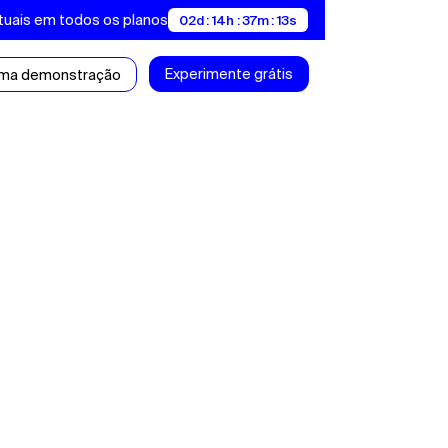
tuais em todos os planos
02d : 14h : 37m : 12s
Experimente grátis
uma demonstração