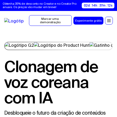
Obtenha 35% de desconto no Creator e no Creator Pro 
02d : 14h : 37m : 11s
anuais. Os preços vão mudar em breve!
Marcar uma 
Experimente grátis
demonstração
Clonagem de
voz coreana
com IA
Desbloqueie o futuro da criação de conteúdos