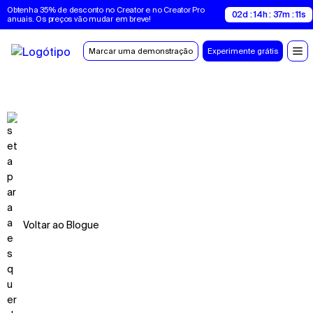
Obtenha 35% de desconto no Creator e no Creator Pro 
02d : 14h : 37m : 11s
anuais. Os preços vão mudar em breve!
Marcar uma demonstração
Experimente grátis
Voltar ao Blogue