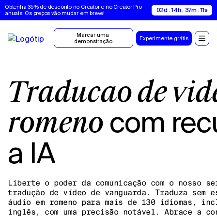
Obtenha 35% de desconto no Creator e no Creator Pro 
02d : 14h : 37m : 10s
anuais. Os preços vão mudar em breve!
Marcar uma 
Experimente grátis
demonstração
Tradução de vídeo em
com rec
romeno
a IA
Liberte o poder da comunicação com o nosso se
tradução de vídeo de vanguarda. Traduza sem e
áudio em romeno para mais de 130 idiomas, inc
inglês, com uma precisão notável. Abrace a co