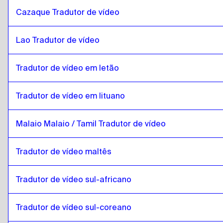
Cazaque Tradutor de vídeo
romeno
para
Inglês queniano / Suaíli
Inglês queniano / Suaíli
para
romeno
Lao Tradutor de vídeo
romeno
para
Laos
Laos
para
romeno
Tradutor de vídeo em letão
romeno
para
letão
letão
para
romeno
Tradutor de vídeo em lituano
romeno
para
lituano
Malaio Malaio / Tamil Tradutor de vídeo
lituano
para
romeno
romeno
para
Malaio Malaio / Tamil
Tradutor de vídeo maltês
Malaio Malaio / Tamil
para
romeno
romeno
para
maltês
Tradutor de vídeo sul-africano
maltês
para
romeno
Tradutor de vídeo sul-coreano
romeno
para
África do Sul
África do Sul
para
romeno