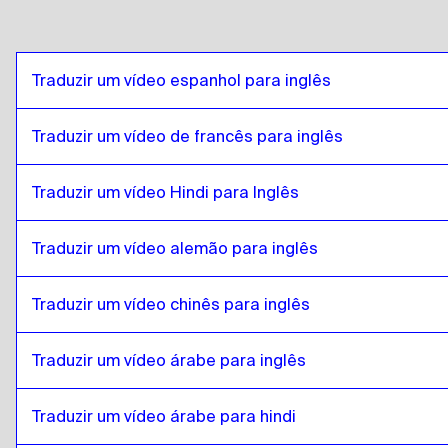
romeno
para
Espanhol da Bolívia
Espanhol da Bolívia
para
romeno
romeno
para
Português do Brasil
Traduzir um vídeo espanhol para inglês
Português do Brasil
para
romeno
romeno
para
Inglês britânico
Traduzir um vídeo de francês para inglês
Inglês britânico
para
romeno
Traduzir um vídeo Hindi para Inglês
romeno
para
búlgaro
búlgaro
para
romeno
Traduzir um vídeo alemão para inglês
romeno
para
bósnio
bósnio
para
romeno
Traduzir um vídeo chinês para inglês
romeno
para
birmanês
birmanês
para
romeno
Traduzir um vídeo árabe para inglês
romeno
para
Espanhol do Chile
Espanhol do Chile
Traduzir um vídeo árabe para hindi
para
romeno