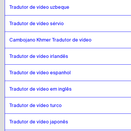
Checo
para
romeno
Tradutor de vídeo uzbeque
romeno
para
Dinamarquesa
Dinamarquesa
para
romeno
Tradutor de vídeo sérvio
romeno
para
alemão
alemão
para
romeno
Cambojano Khmer Tradutor de vídeo
romeno
para
grego
Tradutor de vídeo irlandês
grego
para
romeno
romeno
para
Eslovaco
Tradutor de vídeo espanhol
Eslovaco
para
romeno
romeno
Tradutor de vídeo em inglês
para
Japonês
Japonês
para
romeno
Tradutor de vídeo turco
romeno
para
hebraico
hebraico
para
romeno
Tradutor de vídeo japonês
romeno
para
Somali