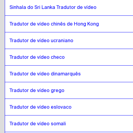
Sinhala do Sri Lanka Tradutor de vídeo
romeno
para
sul-coreano
sul-coreano
para
romeno
Tradutor de vídeo chinês de Hong Kong
romeno
para
espanhol
espanhol
para
romeno
Tradutor de vídeo ucraniano
romeno
para
Sri Lanka Sinhala / Tamil
Sri Lanka Sinhala / Tamil
para
romeno
Tradutor de vídeo checo
romeno
para
Chinês de Hong Kong
Tradutor de vídeo dinamarquês
Chinês de Hong Kong
para
romeno
romeno
para
Turco
Tradutor de vídeo grego
Turco
para
romeno
Tradutor de vídeo eslovaco
romeno
para
ucraniano
ucraniano
para
romeno
Tradutor de vídeo somali
romeno
para
Checo