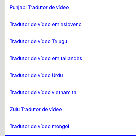
romeno
para
Espanhol da Costa Rica
Espanhol da Costa Rica
Punjabi Tradutor de vídeo
para
romeno
Tradutor de vídeo em esloveno
Tradutor de vídeo Telugu
Tradutor de vídeo em tailandês
Tradutor de vídeo Urdu
Tradutor de vídeo vietnamita
Zulu Tradutor de vídeo
Tradutor de vídeo mongol