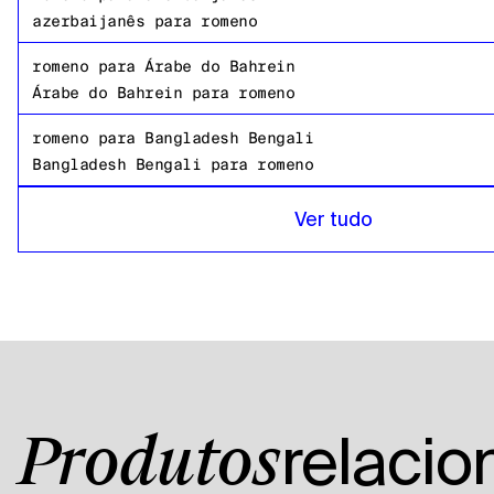
azerbaijanês
para
romeno
romeno
para
Árabe do Bahrein
Árabe do Bahrein
para
romeno
romeno
para
Bangladesh Bengali
Bangladesh Bengali
para
romeno
romeno
para
Russo
Ver tudo
Russo
para
romeno
romeno
para
tanzaniano
tanzaniano
para
romeno
romeno
para
Inglês americano
Inglês americano
para
romeno
romeno
para
Árabe egípcio
relaci
Produtos
Árabe egípcio
para
romeno