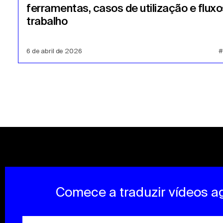
ferramentas, casos de utilização e fluxo
trabalho
6 de abril de 2026
#
Comece a traduzir vídeos a