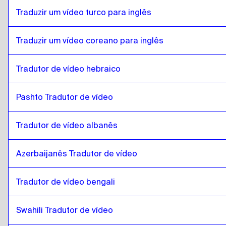
romeno
para
Chinês
Traduzir um vídeo turco para inglês
Chinês
para
romeno
romeno
para
Espanhol da Colômbia
Traduzir um vídeo coreano para inglês
Espanhol da Colômbia
para
romeno
Tradutor de vídeo hebraico
romeno
para
Polaco
Polaco
para
romeno
Pashto Tradutor de vídeo
romeno
para
croata
croata
para
romeno
Tradutor de vídeo albanês
romeno
para
Espanhol cubano
Espanhol cubano
para
romeno
Azerbaijanês Tradutor de vídeo
romeno
para
Espanhol do Equador
Espanhol do Equador
para
romeno
Tradutor de vídeo bengali
romeno
para
estónio
Swahili Tradutor de vídeo
estónio
para
romeno