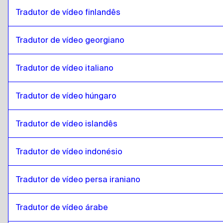
romeno
para
islandês
Tradutor de vídeo finlandês
islandês
para
romeno
Tradutor de vídeo georgiano
romeno
para
Hindi
Hindi
para
romeno
Tradutor de vídeo italiano
romeno
para
Indonésio Javanês / Sundanês
Indonésio Javanês / Sundanês
para
romeno
Tradutor de vídeo húngaro
romeno
para
Persa iraniano
Persa iraniano
para
romeno
Tradutor de vídeo islandês
romeno
para
Árabe iraquiano
Tradutor de vídeo indonésio
Árabe iraquiano
para
romeno
romeno
para
Português
Tradutor de vídeo persa iraniano
Português
para
romeno
romeno
para
cazaque
Tradutor de vídeo árabe
cazaque
para
romeno