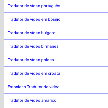
romeno
para
Amárico etíope
Tradutor de vídeo português
Amárico etíope
para
romeno
Tradutor de vídeo em bósnio
romeno
para
Filipino Inglês / Filipino
Filipino Inglês / Filipino
para
romeno
Tradutor de vídeo búlgaro
romeno
para
finlandês
finlandês
para
romeno
Tradutor de vídeo birmanês
romeno
para
francês
francês
para
romeno
Tradutor de vídeo polaco
romeno
para
georgiano
georgiano
para
romeno
Tradutor de vídeo em croata
romeno
para
italiano
Estoniano Tradutor de vídeo
italiano
para
romeno
romeno
para
húngaro
Tradutor de vídeo amárico
húngaro
para
romeno