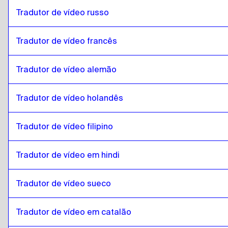
Somali
para
romeno
Tradutor de vídeo russo
romeno
para
Árabe do Qatar
Árabe do Qatar
para
romeno
Tradutor de vídeo francês
romeno
para
Árabe saudita
Tradutor de vídeo alemão
Árabe saudita
para
romeno
romeno
para
uzbeque
Tradutor de vídeo holandês
uzbeque
para
romeno
romeno
para
Espanhol argentino
Tradutor de vídeo filipino
Espanhol argentino
para
romeno
Tradutor de vídeo em hindi
romeno
para
sérvio
sérvio
para
romeno
Tradutor de vídeo sueco
romeno
para
Inglês canadiano / Francês
Inglês canadiano / Francês
para
romeno
Tradutor de vídeo em catalão
romeno
para
Cambojano Khmer