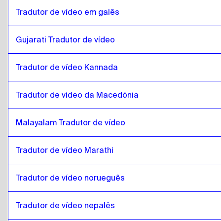
Cambojano Khmer
para
romeno
Tradutor de vídeo em galês
romeno
para
Inglês de Singapura / Tamil
Gujarati Tradutor de vídeo
Inglês de Singapura / Tamil
para
romeno
romeno
para
Irlandês Inglês / Irlandês
Tradutor de vídeo Kannada
Irlandês Inglês / Irlandês
para
romeno
romeno
para
Francês suíço / Alemão
Tradutor de vídeo da Macedónia
Francês suíço / Alemão
para
romeno
Malayalam Tradutor de vídeo
romeno
para
mongol
mongol
para
romeno
Tradutor de vídeo Marathi
romeno
para
Espanhol da Venezuela
Espanhol da Venezuela
para
romeno
Tradutor de vídeo norueguês
romeno
para
Belga Neerlandês / Francês
Belga Neerlandês / Francês
para
romeno
Tradutor de vídeo nepalês