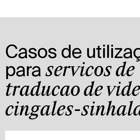
Casos de utiliza
para
serviços de
tradução de víd
cingalês-sinhal