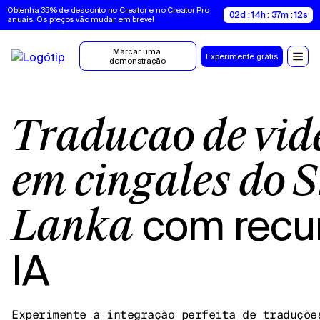
Obtenha 35% de desconto no Creator e no Creator Pro 
02d : 14h : 37m : 11s
anuais. Os preços vão mudar em breve!
Marcar uma 
Experimente grátis
demonstração
Tradução de vídeos
em cingalês do S
com recu
Lanka
IA
Experimente a integração perfeita de traduçõe