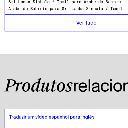
Sri Lanka Sinhala / Tamil
para
Árabe do Bahrein
Árabe do Bahrein
para
Sri Lanka Sinhala / Tamil
Sri Lanka Sinhala / Tamil
para
Bangladesh Bengali
Ver tudo
Bangladesh Bengali
para
Sri Lanka Sinhala / Tamil
Sri Lanka Sinhala / Tamil
para
Russo
Russo
para
Sri Lanka Sinhala / Tamil
Sri Lanka Sinhala / Tamil
para
tanzaniano
tanzaniano
para
Sri Lanka Sinhala / Tamil
Sri Lanka Sinhala / Tamil
para
Inglês americano
relaci
Produtos
Inglês americano
para
Sri Lanka Sinhala / Tamil
Sri Lanka Sinhala / Tamil
para
Árabe egípcio
Árabe egípcio
para
Sri Lanka Sinhala / Tamil
Sri Lanka Sinhala / Tamil
para
Espanhol da Bolívi
Traduzir um vídeo espanhol para inglês
Espanhol da Bolívia
para
Sri Lanka Sinhala / Tami