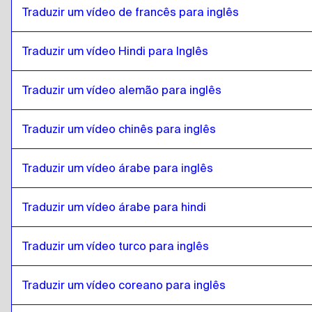
Sri Lanka Sinhala / Tamil
para
Português do Brasi
Traduzir um vídeo de francês para inglês
Português do Brasil
para
Sri Lanka Sinhala / Tami
Traduzir um vídeo Hindi para Inglês
Sri Lanka Sinhala / Tamil
para
Inglês britânico
Inglês britânico
para
Sri Lanka Sinhala / Tamil
Traduzir um vídeo alemão para inglês
Sri Lanka Sinhala / Tamil
para
búlgaro
búlgaro
para
Sri Lanka Sinhala / Tamil
Traduzir um vídeo chinês para inglês
Sri Lanka Sinhala / Tamil
para
bósnio
bósnio
para
Sri Lanka Sinhala / Tamil
Traduzir um vídeo árabe para inglês
Sri Lanka Sinhala / Tamil
para
birmanês
birmanês
Traduzir um vídeo árabe para hindi
para
Sri Lanka Sinhala / Tamil
Sri Lanka Sinhala / Tamil
para
Espanhol do Chile
Traduzir um vídeo turco para inglês
Espanhol do Chile
para
Sri Lanka Sinhala / Tamil
Sri Lanka Sinhala / Tamil
para
Chinês
Traduzir um vídeo coreano para inglês
Chinês
para
Sri Lanka Sinhala / Tamil