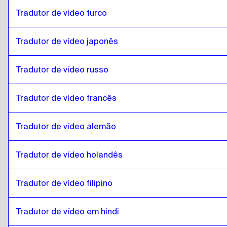
Tradutor de vídeo turco
islandês
para
hebraico
hebraico
para
islandês
Tradutor de vídeo japonês
islandês
para
Somali
Somali
para
islandês
Tradutor de vídeo russo
islandês
para
Árabe do Qatar
Árabe do Qatar
para
islandês
Tradutor de vídeo francês
islandês
para
Árabe saudita
Tradutor de vídeo alemão
Árabe saudita
para
islandês
islandês
para
uzbeque
Tradutor de vídeo holandês
uzbeque
para
islandês
islandês
para
Espanhol argentino
Tradutor de vídeo filipino
Espanhol argentino
para
islandês
Tradutor de vídeo em hindi
islandês
para
sérvio