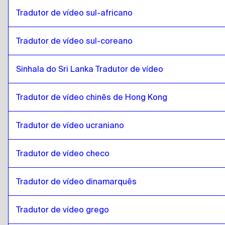
islandês
para
maltês
Tradutor de vídeo sul-africano
maltês
para
islandês
Tradutor de vídeo sul-coreano
islandês
para
África do Sul
África do Sul
para
islandês
Sinhala do Sri Lanka Tradutor de vídeo
islandês
para
sul-coreano
sul-coreano
para
islandês
Tradutor de vídeo chinês de Hong Kong
islandês
para
espanhol
espanhol
para
islandês
Tradutor de vídeo ucraniano
islandês
para
Sri Lanka Sinhala / Tamil
Sri Lanka Sinhala / Tamil
para
islandês
Tradutor de vídeo checo
islandês
para
Chinês de Hong Kong
Tradutor de vídeo dinamarquês
Chinês de Hong Kong
para
islandês
islandês
para
Turco
Tradutor de vídeo grego
Turco
para
islandês