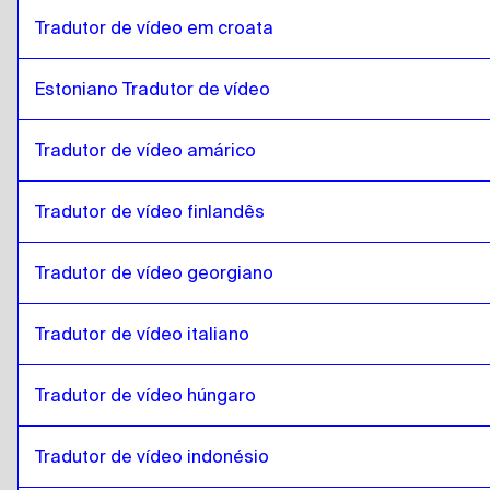
islandês
para
georgiano
Tradutor de vídeo em croata
georgiano
para
islandês
islandês
para
italiano
Estoniano Tradutor de vídeo
italiano
para
islandês
islandês
para
húngaro
Tradutor de vídeo amárico
húngaro
para
islandês
Tradutor de vídeo finlandês
islandês
para
Hindi
Hindi
para
islandês
Tradutor de vídeo georgiano
islandês
para
Indonésio Javanês / Sundanês
Indonésio Javanês / Sundanês
para
islandês
Tradutor de vídeo italiano
islandês
para
Persa iraniano
Persa iraniano
para
islandês
Tradutor de vídeo húngaro
islandês
para
Árabe iraquiano
Tradutor de vídeo indonésio
Árabe iraquiano
para
islandês