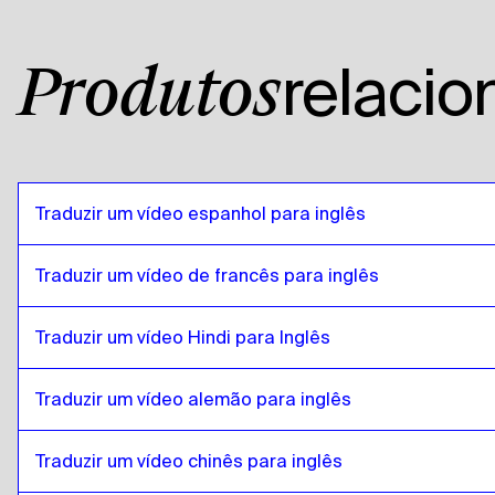
tanzaniano
para
islandês
islandês
para
Inglês americano
relaci
Produtos
Inglês americano
para
islandês
islandês
para
Árabe egípcio
Árabe egípcio
para
islandês
islandês
para
Espanhol da Bolívia
Traduzir um vídeo espanhol para inglês
Espanhol da Bolívia
para
islandês
islandês
para
Português do Brasil
Traduzir um vídeo de francês para inglês
Português do Brasil
para
islandês
Traduzir um vídeo Hindi para Inglês
islandês
para
Inglês britânico
Inglês britânico
para
islandês
Traduzir um vídeo alemão para inglês
islandês
para
búlgaro
búlgaro
para
islandês
Traduzir um vídeo chinês para inglês
islandês
para
bósnio