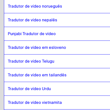
Espanhol da Venezuela
para
islandês
Tradutor de vídeo norueguês
islandês
para
Belga Neerlandês / Francês
Belga Neerlandês / Francês
para
islandês
Tradutor de vídeo nepalês
islandês
para
Espanhol da Costa Rica
Espanhol da Costa Rica
Punjabi Tradutor de vídeo
para
islandês
Tradutor de vídeo em esloveno
Tradutor de vídeo Telugu
Tradutor de vídeo em tailandês
Tradutor de vídeo Urdu
Tradutor de vídeo vietnamita