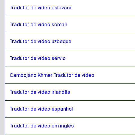
Tradutor de vídeo eslovaco
islandês
para
ucraniano
ucraniano
para
islandês
Tradutor de vídeo somali
islandês
para
Checo
Checo
para
islandês
Tradutor de vídeo uzbeque
islandês
para
Dinamarquesa
Dinamarquesa
para
islandês
Tradutor de vídeo sérvio
islandês
para
alemão
alemão
para
islandês
Cambojano Khmer Tradutor de vídeo
islandês
para
grego
Tradutor de vídeo irlandês
grego
para
islandês
islandês
para
Eslovaco
Tradutor de vídeo espanhol
Eslovaco
para
islandês
islandês
Tradutor de vídeo em inglês
para
Japonês
Japonês
para
islandês