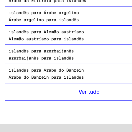
Árabe da Eritreia
para
islandês
islandês
para
Árabe argelino
Árabe argelino
para
islandês
islandês
para
Alemão austríaco
Alemão austríaco
para
islandês
islandês
para
azerbaijanês
azerbaijanês
para
islandês
islandês
para
Árabe do Bahrein
Árabe do Bahrein
para
islandês
islandês
para
Bangladesh Bengali
Ver tudo
Bangladesh Bengali
para
islandês
islandês
para
Russo
Russo
para
islandês
islandês
para
tanzaniano