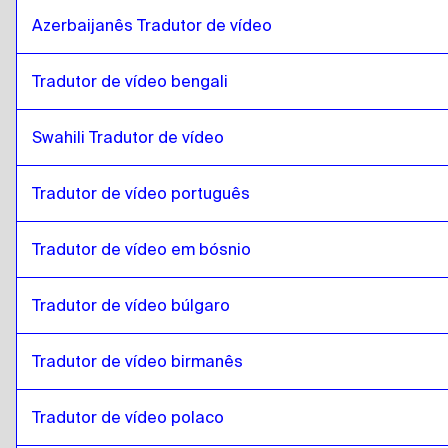
Espanhol cubano
para
islandês
Azerbaijanês Tradutor de vídeo
islandês
para
Espanhol do Equador
Tradutor de vídeo bengali
Espanhol do Equador
para
islandês
islandês
para
estónio
Swahili Tradutor de vídeo
estónio
para
islandês
Tradutor de vídeo português
islandês
para
Amárico etíope
Amárico etíope
para
islandês
Tradutor de vídeo em bósnio
islandês
para
Filipino Inglês / Filipino
Filipino Inglês / Filipino
para
islandês
Tradutor de vídeo búlgaro
islandês
para
finlandês
finlandês
para
islandês
Tradutor de vídeo birmanês
islandês
para
francês
francês
para
islandês
Tradutor de vídeo polaco