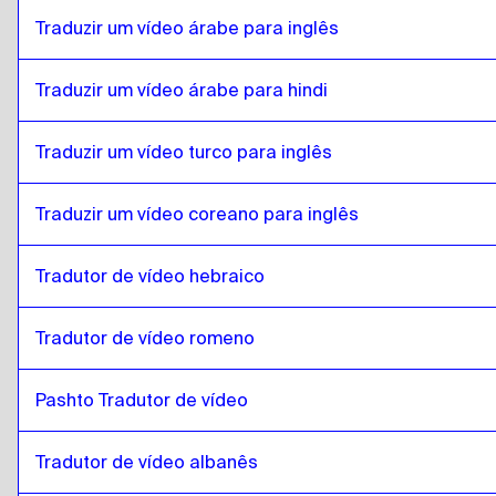
bósnio
para
islandês
Traduzir um vídeo árabe para inglês
islandês
para
birmanês
birmanês
Traduzir um vídeo árabe para hindi
para
islandês
islandês
para
Espanhol do Chile
Traduzir um vídeo turco para inglês
Espanhol do Chile
para
islandês
islandês
para
Chinês
Traduzir um vídeo coreano para inglês
Chinês
para
islandês
Tradutor de vídeo hebraico
islandês
para
Espanhol da Colômbia
Espanhol da Colômbia
para
islandês
Tradutor de vídeo romeno
islandês
para
Polaco
Polaco
para
islandês
Pashto Tradutor de vídeo
islandês
para
croata
croata
para
islandês
Tradutor de vídeo albanês
islandês
para
Espanhol cubano