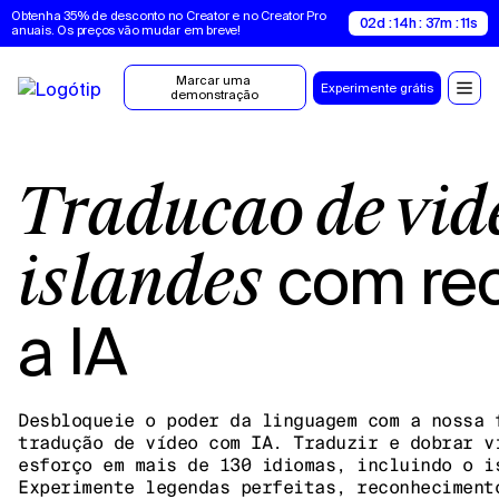
Obtenha 35% de desconto no Creator e no Creator Pro 
02d : 14h : 37m : 10s
anuais. Os preços vão mudar em breve!
Marcar uma 
Experimente grátis
demonstração
Tradução de vídeo em
com re
islandês
a IA
Desbloqueie o poder da linguagem com a nossa 
tradução de vídeo com IA. Traduzir e dobrar v
esforço em mais de 130 idiomas, incluindo o i
Experimente legendas perfeitas, reconheciment