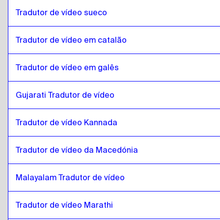
sérvio
para
islandês
Tradutor de vídeo sueco
islandês
para
Inglês canadiano / Francês
Inglês canadiano / Francês
para
islandês
Tradutor de vídeo em catalão
islandês
para
Cambojano Khmer
Cambojano Khmer
para
islandês
Tradutor de vídeo em galês
islandês
para
Inglês de Singapura / Tamil
Gujarati Tradutor de vídeo
Inglês de Singapura / Tamil
para
islandês
islandês
para
Irlandês Inglês / Irlandês
Tradutor de vídeo Kannada
Irlandês Inglês / Irlandês
para
islandês
islandês
para
Francês suíço / Alemão
Tradutor de vídeo da Macedónia
Francês suíço / Alemão
para
islandês
Malayalam Tradutor de vídeo
islandês
para
mongol
mongol
para
islandês
Tradutor de vídeo Marathi
islandês
para
Espanhol da Venezuela