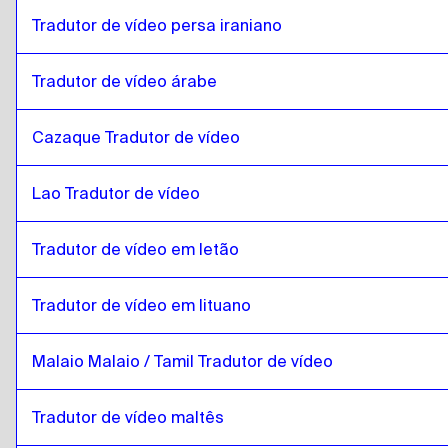
islandês
para
Português
Tradutor de vídeo persa iraniano
Português
para
islandês
islandês
para
cazaque
Tradutor de vídeo árabe
cazaque
para
islandês
Cazaque Tradutor de vídeo
islandês
para
Inglês queniano / Suaíli
Inglês queniano / Suaíli
para
islandês
Lao Tradutor de vídeo
islandês
para
Laos
Laos
para
islandês
Tradutor de vídeo em letão
islandês
para
letão
letão
para
islandês
Tradutor de vídeo em lituano
islandês
para
lituano
Malaio Malaio / Tamil Tradutor de vídeo
lituano
para
islandês
islandês
para
Malaio Malaio / Tamil
Tradutor de vídeo maltês
Malaio Malaio / Tamil
para
islandês