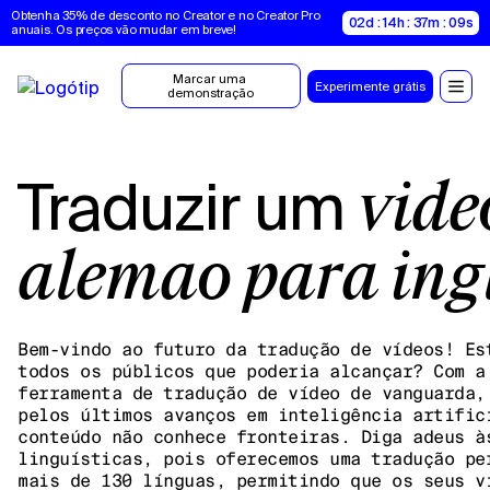
Obtenha 35% de desconto no Creator e no Creator Pro 
02d : 14h : 37m : 08s
anuais. Os preços vão mudar em breve!
Marcar uma 
Experimente grátis
demonstração
Traduzir um
víde
alemão para ing
Bem-vindo ao futuro da tradução de vídeos! Es
todos os públicos que poderia alcançar? Com a
ferramenta de tradução de vídeo de vanguarda,
pelos últimos avanços em inteligência artific
conteúdo não conhece fronteiras. Diga adeus à
linguísticas, pois oferecemos uma tradução pe
mais de 130 línguas, permitindo que os seus v