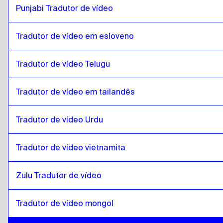
Belga Neerlandês / Francês
Punjabi Tradutor de vídeo
para
catalão
catalão
para
Espanhol da Costa Rica
Tradutor de vídeo em esloveno
Espanhol da Costa Rica
para
catalão
Tradutor de vídeo Telugu
Tradutor de vídeo em tailandês
Tradutor de vídeo Urdu
Tradutor de vídeo vietnamita
Zulu Tradutor de vídeo
Tradutor de vídeo mongol