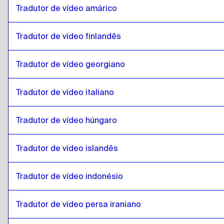
catalão
para
húngaro
Tradutor de vídeo amárico
húngaro
para
catalão
Tradutor de vídeo finlandês
catalão
para
islandês
islandês
para
catalão
Tradutor de vídeo georgiano
catalão
para
Hindi
Hindi
para
catalão
Tradutor de vídeo italiano
catalão
para
Indonésio Javanês / Sundanês
Indonésio Javanês / Sundanês
para
catalão
Tradutor de vídeo húngaro
catalão
para
Persa iraniano
Tradutor de vídeo islandês
Persa iraniano
para
catalão
catalão
para
Árabe iraquiano
Tradutor de vídeo indonésio
Árabe iraquiano
para
catalão
catalão
para
Português
Tradutor de vídeo persa iraniano
Português
para
catalão