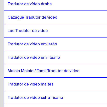
Tradutor de vídeo árabe
catalão
para
cazaque
cazaque
para
catalão
Cazaque Tradutor de vídeo
catalão
para
Inglês queniano / Suaíli
Inglês queniano / Suaíli
para
catalão
Lao Tradutor de vídeo
catalão
para
Laos
Laos
para
catalão
Tradutor de vídeo em letão
catalão
para
letão
Tradutor de vídeo em lituano
letão
para
catalão
catalão
para
lituano
Malaio Malaio / Tamil Tradutor de vídeo
lituano
para
catalão
catalão
para
Malaio Malaio / Tamil
Tradutor de vídeo maltês
Malaio Malaio / Tamil
para
catalão
Tradutor de vídeo sul-africano
catalão
para
maltês
maltês
para
catalão