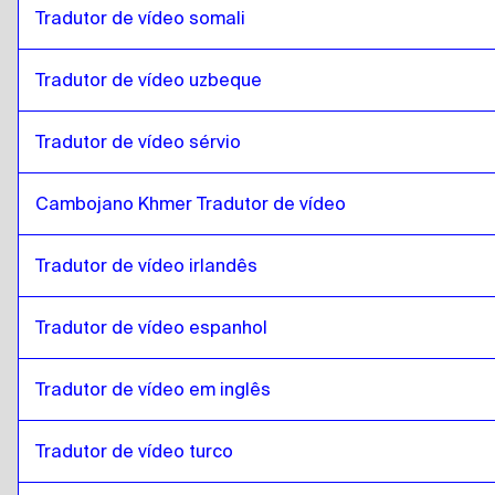
Tradutor de vídeo somali
catalão
para
Checo
Checo
para
catalão
Tradutor de vídeo uzbeque
catalão
para
Dinamarquesa
Dinamarquesa
para
catalão
Tradutor de vídeo sérvio
catalão
para
alemão
Cambojano Khmer Tradutor de vídeo
alemão
para
catalão
catalão
para
grego
Tradutor de vídeo irlandês
grego
para
catalão
catalão
Tradutor de vídeo espanhol
para
Eslovaco
Eslovaco
para
catalão
Tradutor de vídeo em inglês
catalão
para
Japonês
Japonês
para
catalão
Tradutor de vídeo turco
catalão
para
hebraico