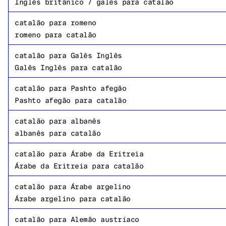
Inglês britânico / galês
para
catalão
catalão
para
romeno
romeno
para
catalão
catalão
para
Galês Inglês
Galês Inglês
para
catalão
catalão
para
Pashto afegão
Pashto afegão
para
catalão
catalão
para
albanês
albanês
para
catalão
catalão
para
Árabe da Eritreia
Árabe da Eritreia
para
catalão
catalão
para
Árabe argelino
Árabe argelino
para
catalão
catalão
para
Alemão austríaco