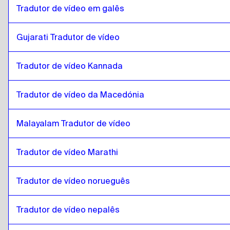
Inglês canadiano / Francês
para
catalão
Tradutor de vídeo em galês
catalão
para
Cambojano Khmer
Gujarati Tradutor de vídeo
Cambojano Khmer
para
catalão
catalão
para
Inglês de Singapura / Tamil
Tradutor de vídeo Kannada
Inglês de Singapura / Tamil
para
catalão
catalão
para
Irlandês Inglês / Irlandês
Tradutor de vídeo da Macedónia
Irlandês Inglês / Irlandês
para
catalão
Malayalam Tradutor de vídeo
catalão
para
Francês suíço / Alemão
Francês suíço / Alemão
para
catalão
Tradutor de vídeo Marathi
catalão
para
mongol
mongol
para
catalão
Tradutor de vídeo norueguês
catalão
para
Espanhol da Venezuela
Espanhol da Venezuela
para
catalão
Tradutor de vídeo nepalês
catalão
para
Belga Neerlandês / Francês