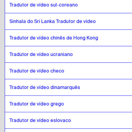
Tradutor de vídeo sul-coreano
catalão
para
África do Sul
África do Sul
para
catalão
Sinhala do Sri Lanka Tradutor de vídeo
catalão
para
sul-coreano
sul-coreano
para
catalão
Tradutor de vídeo chinês de Hong Kong
catalão
para
espanhol
espanhol
para
catalão
Tradutor de vídeo ucraniano
catalão
para
Sri Lanka Sinhala / Tamil
Tradutor de vídeo checo
Sri Lanka Sinhala / Tamil
para
catalão
catalão
para
Chinês de Hong Kong
Tradutor de vídeo dinamarquês
Chinês de Hong Kong
para
catalão
Tradutor de vídeo grego
catalão
para
Turco
Turco
para
catalão
Tradutor de vídeo eslovaco
catalão
para
ucraniano
ucraniano
para
catalão