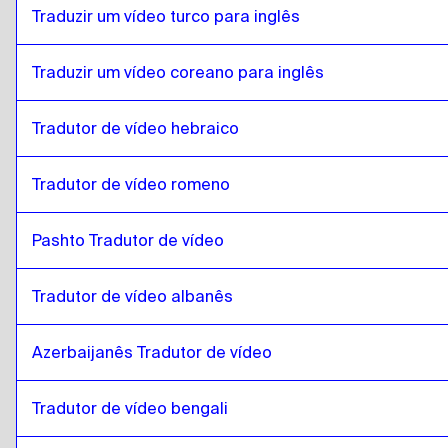
catalão
para
Espanhol do Chile
Traduzir um vídeo turco para inglês
Espanhol do Chile
para
catalão
catalão
para
Chinês
Traduzir um vídeo coreano para inglês
Chinês
para
catalão
Tradutor de vídeo hebraico
catalão
para
Espanhol da Colômbia
Espanhol da Colômbia
para
catalão
Tradutor de vídeo romeno
catalão
para
Polaco
Polaco
para
catalão
Pashto Tradutor de vídeo
catalão
para
croata
croata
para
catalão
Tradutor de vídeo albanês
catalão
para
Espanhol cubano
Espanhol cubano
para
catalão
Azerbaijanês Tradutor de vídeo
catalão
para
Espanhol do Equador
Tradutor de vídeo bengali
Espanhol do Equador
para
catalão