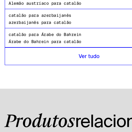
Alemão austríaco
para
catalão
catalão
para
azerbaijanês
azerbaijanês
para
catalão
catalão
para
Árabe do Bahrein
Árabe do Bahrein
para
catalão
catalão
para
Bangladesh Bengali
Ver tudo
Bangladesh Bengali
para
catalão
catalão
para
Russo
Russo
para
catalão
catalão
para
tanzaniano
tanzaniano
para
catalão
catalão
para
Inglês americano
relaci
Produtos
Inglês americano
para
catalão
catalão
para
Árabe egípcio