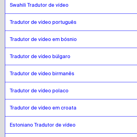
catalão
para
estónio
Swahili Tradutor de vídeo
estónio
para
catalão
Tradutor de vídeo português
catalão
para
Amárico etíope
Amárico etíope
para
catalão
Tradutor de vídeo em bósnio
catalão
para
Filipino Inglês / Filipino
Filipino Inglês / Filipino
para
catalão
Tradutor de vídeo búlgaro
catalão
para
finlandês
finlandês
para
catalão
Tradutor de vídeo birmanês
catalão
para
francês
francês
para
catalão
Tradutor de vídeo polaco
catalão
para
georgiano
Tradutor de vídeo em croata
georgiano
para
catalão
catalão
para
italiano
Estoniano Tradutor de vídeo
italiano
para
catalão