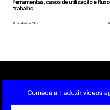
ferramentas, casos de utilização e fluxo
trabalho
6 de abril de 2026
#
Comece a traduzir vídeos a