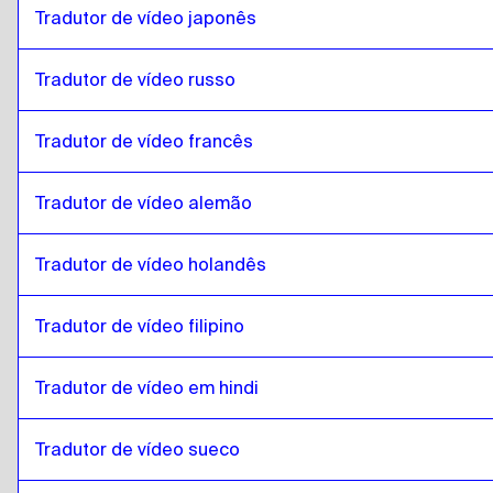
hebraico
para
catalão
Tradutor de vídeo japonês
catalão
para
Somali
Somali
para
catalão
Tradutor de vídeo russo
catalão
para
Árabe do Qatar
Tradutor de vídeo francês
Árabe do Qatar
para
catalão
catalão
para
Árabe saudita
Tradutor de vídeo alemão
Árabe saudita
para
catalão
catalão
para
uzbeque
Tradutor de vídeo holandês
uzbeque
para
catalão
Tradutor de vídeo filipino
catalão
para
Espanhol argentino
Espanhol argentino
para
catalão
Tradutor de vídeo em hindi
catalão
para
sérvio
sérvio
para
catalão
Tradutor de vídeo sueco
catalão
para
Inglês canadiano / Francês