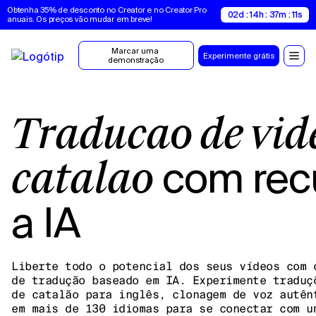
Obtenha 35% de desconto no Creator e no Creator Pro 
02d : 14h : 37m : 10s
anuais. Os preços vão mudar em breve!
Marcar uma 
Experimente grátis
demonstração
Tradução de vídeo em
com rec
catalão
a IA
Liberte todo o potencial dos seus vídeos com 
de tradução baseado em IA. Experimente traduç
de catalão para inglês, clonagem de voz autên
em mais de 130 idiomas para se conectar com u