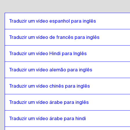
Árabe egípcio
para
catalão
catalão
para
Espanhol da Bolívia
Traduzir um vídeo espanhol para inglês
Espanhol da Bolívia
para
catalão
catalão
para
Português do Brasil
Traduzir um vídeo de francês para inglês
Português do Brasil
para
catalão
Traduzir um vídeo Hindi para Inglês
catalão
para
Inglês britânico
Inglês britânico
para
catalão
Traduzir um vídeo alemão para inglês
catalão
para
búlgaro
búlgaro
para
catalão
Traduzir um vídeo chinês para inglês
catalão
para
bósnio
bósnio
para
catalão
Traduzir um vídeo árabe para inglês
catalão
para
birmanês
birmanês
Traduzir um vídeo árabe para hindi
para
catalão